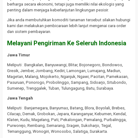
berharga secara ekonomi, tetapi juga memiliki nilai ekologis yang
penting dalam menjaga keberlanjutan lingkungan pesisir.
Jika anda membutuhkan komoditi tanaman tersebut silakan hubungi
kami dan melakukan pembicaraan lebih lanjut mengenai cara order
dan sistem pembayaran.
Melayani Pengiriman Ke Seleruh Indonesia
Jawa Timur
Meliputi : Bangkalan, Banyuwangi, Blitar, Bojonegoro, Bondowos,
Gresik, Jember, Jombang, Kediri, Lamongan, Lumajang, Madiun,
Magetan, Malang, Mojokerto, Nganjuk, Ngawi, Pacitan, Pamekasan,
Pasuruan, Ponorogo, Probolinggo, Sampang, Sidoarjo, Situbondo,
Sumenep, Trenggalek, Tuban, Tulungagung, Batu, Surabaya.
Jawa Tengah
Meliputi : Banjarnegara, Banyumas, Batang, Blora, Boyolali, Brebes,
Cilacap, Demak, Grobokan, Jepara, Karanganyar, Kebumen, Kendal,
Klaten, Kudu, Magelang, Pati, Pekalongan, Pemalang, Purbalingga,
Purworejo, Rembang, Semarang, Sragen, Sukoharjo, Tegal,
Temanggung, Wonogiri, Wonosobo, Salatiga, Surakarta.