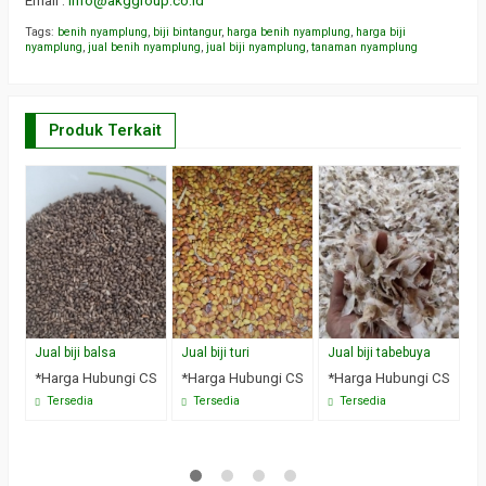
Email :
info@akggroup.co.id
Tags:
benih nyamplung
,
biji bintangur
,
harga benih nyamplung
,
harga biji
nyamplung
,
jual benih nyamplung
,
jual biji nyamplung
,
tanaman nyamplung
Produk Terkait
Jual biji balsa
Jual biji turi
Jual biji tabebuya
Ju
*Harga Hubungi CS
*Harga Hubungi CS
*Harga Hubungi CS
*
Tersedia
Tersedia
Tersedia