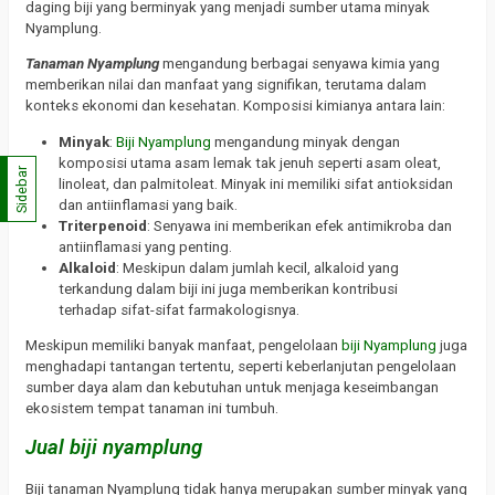
daging biji yang berminyak yang menjadi sumber utama minyak
Nyamplung.
Tanaman Nyamplung
mengandung berbagai senyawa kimia yang
memberikan nilai dan manfaat yang signifikan, terutama dalam
konteks ekonomi dan kesehatan. Komposisi kimianya antara lain:
Minyak
:
Biji Nyamplung
mengandung minyak dengan
komposisi utama asam lemak tak jenuh seperti asam oleat,
Sidebar
linoleat, dan palmitoleat. Minyak ini memiliki sifat antioksidan
dan antiinflamasi yang baik.
Triterpenoid
: Senyawa ini memberikan efek antimikroba dan
antiinflamasi yang penting.
Alkaloid
: Meskipun dalam jumlah kecil, alkaloid yang
terkandung dalam biji ini juga memberikan kontribusi
terhadap sifat-sifat farmakologisnya.
Meskipun memiliki banyak manfaat, pengelolaan
biji Nyamplung
juga
menghadapi tantangan tertentu, seperti keberlanjutan pengelolaan
sumber daya alam dan kebutuhan untuk menjaga keseimbangan
ekosistem tempat tanaman ini tumbuh.
Jual biji nyamplung
Biji tanaman Nyamplung tidak hanya merupakan sumber minyak yang