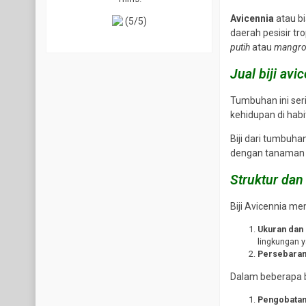
Avicennia
atau b
(5/5)
daerah pesisir tr
putih
atau
mangro
Jual biji avi
Tumbuhan ini ser
kehidupan di habi
Biji dari tumbuh
dengan tanaman l
Struktur dan 
Biji Avicennia me
Ukuran dan
lingkungan 
Persebara
Dalam beberapa bu
Pengobatan