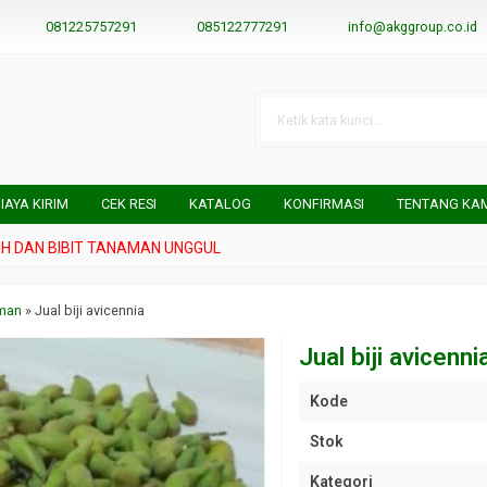
081225757291
085122777291
info@akggroup.co.id
IAYA KIRIM
CEK RESI
KATALOG
KONFIRMASI
TENTANG KA
N BIBIT TANAMAN UNGGUL
aman
»
Jual biji avicennia
Jual biji avicenni
Kode
Stok
Kategori