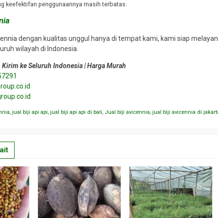
ang keefektifan penggunaannya masih terbatas.
nia
icennia dengan kualitas unggul hanya di tempat kami, kami siap mela
uruh wilayah di Indonesia.
p Kirim ke Seluruh Indonesia | Harga Murah
57291
oup.co.id
roup.co.id
ennia
,
jual biji api api
,
jual biji api api di bali
,
Jual biji avicennia
,
jual biji avicennia di jakart
ait