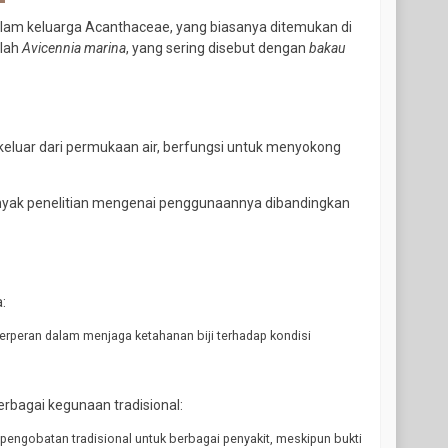
am keluarga Acanthaceae, yang biasanya ditemukan di
alah
Avicennia marina
, yang sering disebut dengan
bakau
keluar dari permukaan air, berfungsi untuk menyokong
anyak penelitian mengenai penggunaannya dibandingkan
:
a berperan dalam menjaga ketahanan biji terhadap kondisi
berbagai kegunaan tradisional:
pengobatan tradisional untuk berbagai penyakit, meskipun bukti