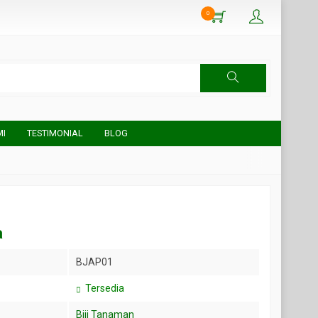
0
MI
TESTIMONIAL
BLOG
a
BJAP01
Tersedia
Biji Tanaman