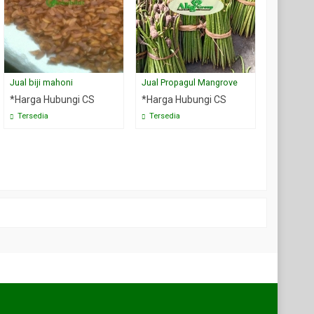
Jual biji mahoni
Jual Propagul Mangrove
Jual biji 
*Harga Hubungi CS
*Harga Hubungi CS
*Harga H
Tersedia
Tersedia
Tersedia