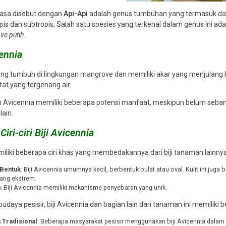
iasa disebut dengan
Api-Api
adalah genus tumbuhan yang termasuk dal
opis dan subtropis, Salah satu spesies yang terkenal dalam genus ini ad
ve putih
.
cennia
ing tumbuh di lingkungan mangrove dan memiliki akar yang menjulang 
tat yang tergenang air.
an Avicennia memiliki beberapa potensi manfaat, meskipun belum seb
ain.
Ciri-ciri Biji Avicennia
miliki beberapa ciri khas yang membedakannya dari biji tanaman lainnya
 Bentuk
: Biji Avicennia umumnya kecil, berbentuk bulat atau oval. Kulit ini jug
yang ekstrem.
n
: Biji Avicennia memiliki mekanisme penyebaran yang unik.
daya pesisir, biji Avicennia dan bagian lain dari tanaman ini memiliki 
 Tradisional
: Beberapa masyarakat pesisir menggunakan biji Avicennia dalam 