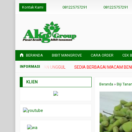
Kontak Kami
081225757291
081225757291
BERANDA
BIBIT MANGROVE
CARA ORDER
CEK B
DAN BIBIT TANAMAN UNGGUL
SEDIA BERBAGAI MACAM BENIH DA
KLIEN
Beranda
»
Biji Tan