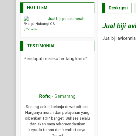
HOT ITEM!
Deskripsi
abebuya
Jual biji pucuk merah
Jual biji joh
*Harga Hubungi CS
*Harga Hubungi CS
Jual biji a
Tersedia
Tersedia
Jual biji avicenn
TESTIMONIAL
Pendapat mereka tentang kami?
ma
Rofiq
- Semarang
produk yang
Senang sekali belanja di website ini.
us tingkatkan
Harganya murah dan pelayanan yang
alu!
diberikan TOP banget. Sukses selalu
dan akan saya rekomendasikan
kepada teman dan kerabat saya.
Trims!