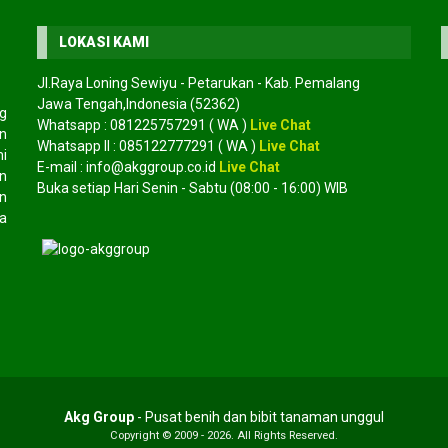
LOKASI KAMI
Jl.Raya Loning Sewiyu - Petarukan - Kab. Pemalang
Jawa Tengah,Indonesia (52362)
g
Whatsapp :
081225757291
( WA )
Live Chat
an
Whatsapp II :
085122777291
( WA )
Live Chat
mi
E-mail :
info@akggroup.co.id
Live Chat
n
Buka setiap Hari Senin - Sabtu (08:00 - 16:00) WIB
n
a
Akg Group
- Pusat benih dan bibit tanaman unggul
Copyright © 2009 - 2026. All Rights Reserved.