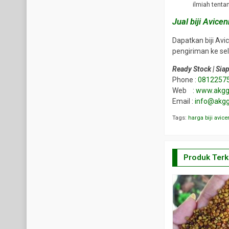
ilmiah tent
Jual biji Avicen
Dapatkan biji Av
pengiriman ke sel
Ready Stock | Sia
Phone :
0812257
Web :
www.akggr
Email :
info@akgg
Tags:
harga biji avic
Produk Terk