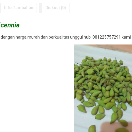
Info Tambahan
Diskusi (0)
ar
Bibit Mangrove Murah
Jual biji jati 
*Harga Hubungi CS
*Harga Hubungi CS
vicennia
Tersedia
/ BBTMGR0010
Tersedia
ia dengan harga murah dan berkualitas unggul hub: 081225757291 kami m