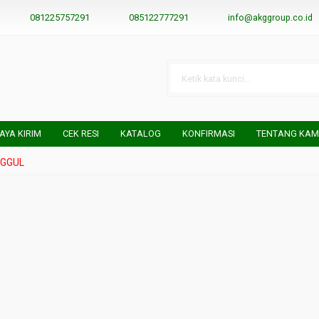
081225757291
085122777291
info@akggroup.co.id
IAYA KIRIM
CEK RESI
KATALOG
KONFIRMASI
TENTANG KAM
SEDIA BERBAGAI MACAM BENIH DAN BIBIT TANAMAN UNGGUL