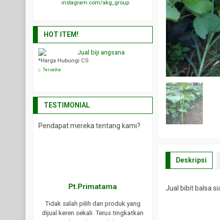
instagram.com/akg_group
HOT ITEM!
 Nyamplung
Jual biji angsana
Jual biji PJ 
*Harga Hubungi CS
javanica)
*Harga Hubungi CS
Tersedia
Tersedia
TESTIMONIAL
Pendapat mereka tentang kami?
Deskripsi
Pt.Primatama
Rofiq
- Semar
Jual bibit balsa
Tidak salah pilih dan produk yang
Senang sekali belanja di 
dijual keren sekali. Terus tingkatkan
Harganya murah dan pel