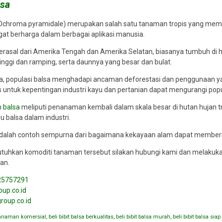
ukses selalu
lsa
endasikan
abat saya.
chroma pyramidale) merupakan salah satu tanaman tropis yang memi
gat berharga dalam berbagai aplikasi manusia.
rasal dari Amerika Tengah dan Amerika Selatan, biasanya tumbuh di hu
inggi dan ramping, serta daunnya yang besar dan bulat.
, populasi balsa menghadapi ancaman deforestasi dan penggunaan yang
s untuk kepentingan industri kayu dan pertanian dapat mengurangi pop
n
balsa
meliputi penanaman kembali dalam skala besar di hutan hujan 
u balsa dalam industri.
dalah contoh sempurna dari bagaimana kekayaan alam dapat memberi
uhkan komoditi tanaman tersebut silakan hubungi kami dan melakukan
an.
25757291
up.co.id
roup.co.id
tanaman komersial
,
beli bibit balsa berkualitas
,
beli bibit balsa murah
,
beli bibit balsa sia