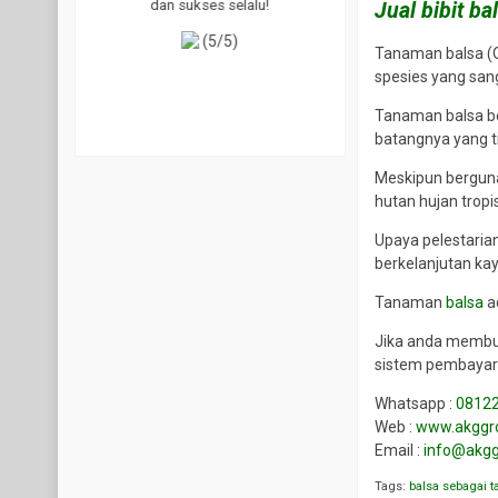
dan sukses selalu!
diberikan TOP banget. S
Jual bibit ba
dan akan saya rekom
(5/5)
kepada teman dan ker
Tanaman balsa (O
Trims!
spesies yang san
(5/5)
Tanaman balsa be
batangnya yang t
Meskipun berguna
hutan hujan tropi
Upaya pelestaria
berkelanjutan kay
Tanaman
balsa
a
Jika anda membut
sistem pembayar
Whatsapp :
0812
Web :
www.akggro
Email :
info@akgg
Tags:
balsa sebagai 