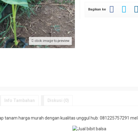
Bagikan ke
(Pueraria
Jual biji mindi
*Harga Hubungi CS
click image to preview
Tersedia
Info Tambahan
Diskusi (0)
ang
 siap tanam harga murah dengan kualitas unggul hub: 081225757291 mel
website ini.
ayanan yang