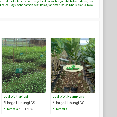
sa
,
distributor bibit balsa
,
harga bibit balsa
,
harga bibit balsa terbaru
,
Jual
u balsa
,
kayu penanaman bibit balsa
,
tanaman balsa untuk bisnis
,
toko
Jual bibit api-api
Jual bibit Nyamplung
Jual bibit
*Harga Hubungi CS
*Harga Hubungi CS
*Harga H
Tersedia
/ BBTAP03
Tersedia
Tersedia