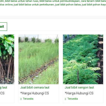
stri
,
bibit balsa untuk lahan luas
,
bibit balsa untuk pembudidayaan
,
cara tanam bibit bal
balsa online
,
jual bibit balsa untuk perkebunan
,
jual bibit pohon balsa
,
jual bibit pohon kay
ait
g laut
Jual bibit cemara laut
Jual bibit sengon laut
 CS
*Harga Hubungi CS
*Harga Hubungi CS
Tersedia
Tersedia