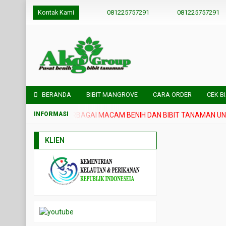
Kontak Kami
081225757291
081225757291
BERANDA
BIBIT MANGROVE
CARA ORDER
CEK B
SEDIA BERBAGAI MACAM BENIH DAN BIBIT TANAMAN UNGGUL
KLIEN