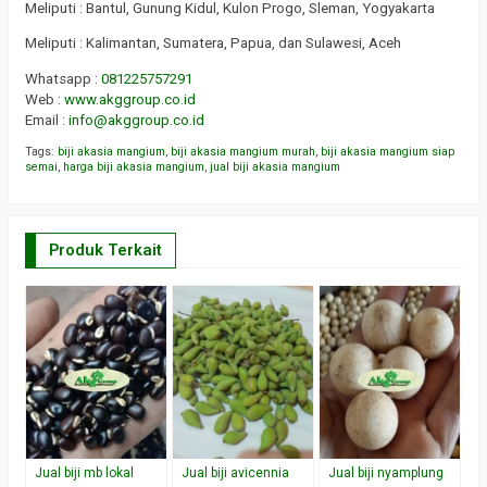
Meliputi : Bantul, Gunung Kidul, Kulon Progo, Sleman, Yogyakarta
Meliputi : Kalimantan, Sumatera, Papua, dan Sulawesi, Aceh
Whatsapp :
081225757291
Web :
www.akggroup.co.id
Email :
info@akggroup.co.id
Tags:
biji akasia mangium
,
biji akasia mangium murah
,
biji akasia mangium siap
semai
,
harga biji akasia mangium
,
jual biji akasia mangium
Produk Terkait
Jual biji mb lokal
Jual biji avicennia
Jual biji nyamplung
J