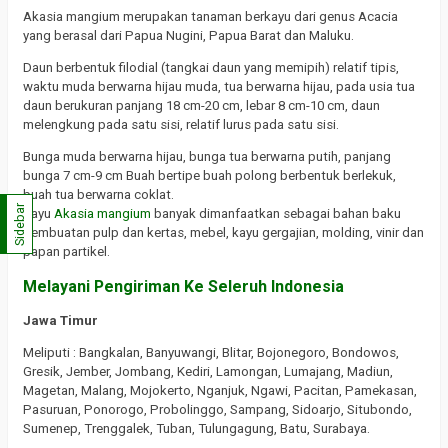
Akasia mangium merupakan tanaman berkayu dari genus Acacia
yang berasal dari Papua Nugini, Papua Barat dan Maluku.
Daun berbentuk filodial (tangkai daun yang memipih) relatif tipis,
waktu muda berwarna hijau muda, tua berwarna hijau, pada usia tua
daun berukuran panjang 18 cm-20 cm, lebar 8 cm-10 cm, daun
melengkung pada satu sisi, relatif lurus pada satu sisi.
Bunga muda berwarna hijau, bunga tua berwarna putih, panjang
bunga 7 cm-9 cm Buah bertipe buah polong berbentuk berlekuk,
buah tua berwarna coklat.
Sidebar
Kayu
Akasia mangium
banyak dimanfaatkan sebagai bahan baku
pembuatan pulp dan kertas, mebel, kayu gergajian, molding, vinir dan
papan partikel.
Melayani Pengiriman Ke Seleruh Indonesia
Jawa Timur
Meliputi : Bangkalan, Banyuwangi, Blitar, Bojonegoro, Bondowos,
Gresik, Jember, Jombang, Kediri, Lamongan, Lumajang, Madiun,
Magetan, Malang, Mojokerto, Nganjuk, Ngawi, Pacitan, Pamekasan,
Pasuruan, Ponorogo, Probolinggo, Sampang, Sidoarjo, Situbondo,
Sumenep, Trenggalek, Tuban, Tulungagung, Batu, Surabaya.