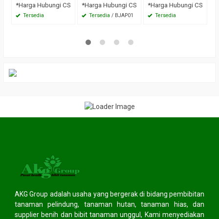
*Harga Hubungi CS
*Harga Hubungi CS
*Harga Hubungi CS
*
Tersedia
Tersedia
/ BJAP01
Tersedia
AKG Group adalah usaha yang bergerak di bidang pembibitan
tanaman pelindung, tanaman hutan, tanaman hias, dan
supplier benih dan bibit tanaman unggul, Kami menyediakan