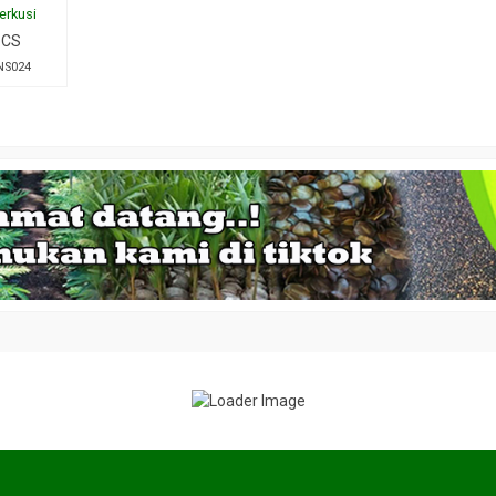
erkusi
 CS
NS024
 cengkeh
Jual biji pulai
Jual bibit 
*Harga Hubungi CS
*Harga Hubungi CS
Tersedia
Tersedia