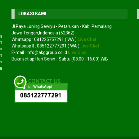
LOKASI KAMI
Jl.Raya Loning Sewiyu - Petarukan - Kab. Pemalang
Jawa Tengah,Indonesia (52362)
g
Whatsapp :
081225757291
( WA )
Live Chat
an
Whatsapp II :
085122777291
( WA )
Live Chat
mi
E-mail :
info@akggroup.co.id
Live Chat
n
Buka setiap Hari Senin - Sabtu (08:00 - 16:00) WIB
n
a