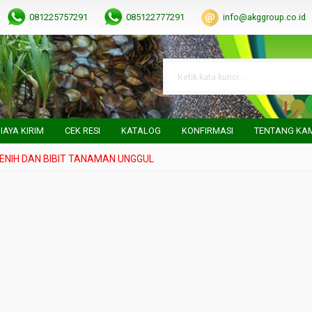
081225757291
085122777291
info@akggroup.co.id
IAYA KIRIM
CEK RESI
KATALOG
KONFIRMASI
TENTANG KA
H DAN BIBIT TANAMAN UNGGUL