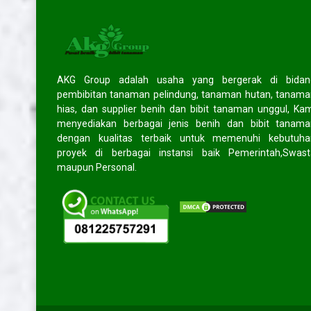
Pendapat mereka tentang kami?
AKG Group adalah usaha yang bergerak di bidan
pembibitan tanaman pelindung, tanaman hutan, tanam
ama
Rofiq
- Semarang
hias, dan supplier benih dan bibit tanaman unggul, Ka
menyediakan berbagai jenis benih dan bibit tanama
n produk yang
Senang sekali belanja di website ini.
dengan kualitas terbaik untuk memenuhi kebutuha
rus tingkatkan
Harganya murah dan pelayanan yang
proyek di berbagai instansi baik Pemerintah,Swast
lalu!
diberikan TOP banget. Sukses selalu
dan akan saya rekomendasikan
maupun Personal.
)
kepada teman dan kerabat saya.
Trims!
(5/5)