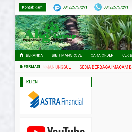
Kontak Kami
081225757291
081225757291
BERANDA
BIBIT MANGROVE
CARA ORDER
CEK B
NIH DAN BIBIT TANAMAN UNGGUL
SEDIA BERBAGAI MACAM BENI
KLIEN