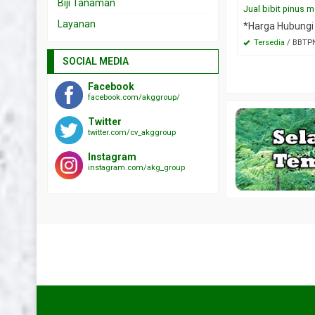
Biji Tanaman
Jual bibit pinus m
Layanan
*Harga Hubungi
Tersedia
/ BBTP
SOCIAL MEDIA
Facebook
facebook.com/akggroup/
Twitter
twitter.com/cv_akggroup
Instagram
instagram.com/akg_group
HOT ITEM!
 angsana
Jual biji ketapang laut
Jual bibit
*Harga Hubungi CS
*Harga Hubungi CS
Tersedia
Tersedia
TESTIMONIAL