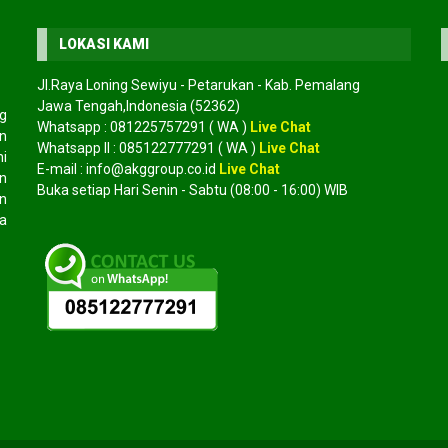
LOKASI KAMI
Jl.Raya Loning Sewiyu - Petarukan - Kab. Pemalang
Jawa Tengah,Indonesia (52362)
g
Whatsapp :
081225757291
( WA )
Live Chat
an
Whatsapp II :
085122777291
( WA )
Live Chat
mi
E-mail :
info@akggroup.co.id
Live Chat
n
Buka setiap Hari Senin - Sabtu (08:00 - 16:00) WIB
n
a