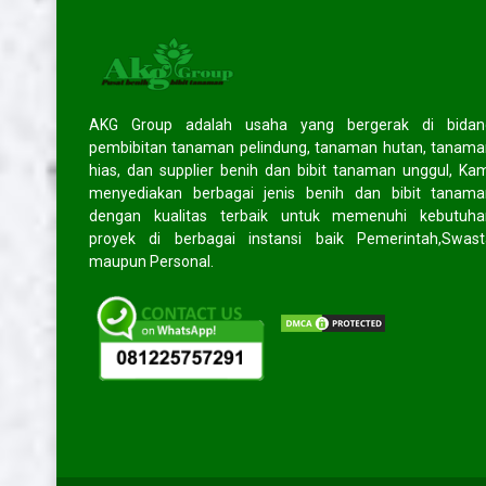
Pendapat mereka tentang kami?
AKG Group adalah usaha yang bergerak di bidan
pembibitan tanaman pelindung, tanaman hutan, tanam
ma
Rofiq
- Semarang
hias, dan supplier benih dan bibit tanaman unggul, Ka
menyediakan berbagai jenis benih dan bibit tanama
produk yang
Senang sekali belanja di website ini.
dengan kualitas terbaik untuk memenuhi kebutuha
us tingkatkan
Harganya murah dan pelayanan yang
proyek di berbagai instansi baik Pemerintah,Swast
alu!
diberikan TOP banget. Sukses selalu
dan akan saya rekomendasikan
maupun Personal.
kepada teman dan kerabat saya.
Trims!
(5/5)