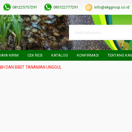
081225757291
085122777291
info@akggroup.co.id
IAYA KIRIM
CEK RESI
KATALOG
KONFIRMASI
TENTANG KA
DAN BIBIT TANAMAN UNGGUL