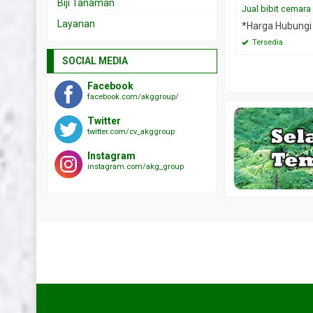
Biji Tanaman
Jual bibit cemara
Layanan
*Harga Hubungi
Tersedia
SOCIAL MEDIA
Facebook
facebook.com/akggroup/
Twitter
twitter.com/cv_akggroup
Instagram
instagram.com/akg_group
HOT ITEM!
 cemara udang
Jual biji nyamplung
Jual biji a
*Harga Hubungi CS
*Harga Hubungi CS
Tersedia
Tersedia
TESTIMONIAL