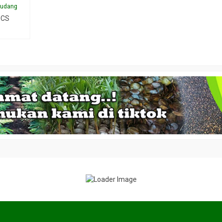
 udang
 CS
kasia mangium
Jual bibit Nyamplung
Jual Bibit B
*Harga Hubungi CS
*Harga Hubungi CS
Tersedia
Tersedia