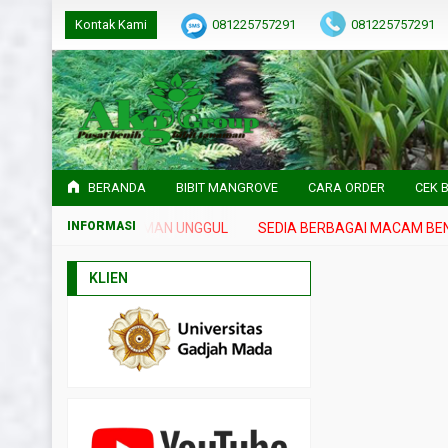
Kontak Kami
081225757291
081225757291
BERANDA
BIBIT MANGROVE
CARA ORDER
CEK B
IH DAN BIBIT TANAMAN UNGGUL
SEDIA BERBAGAI MACAM BENIH 
KLIEN