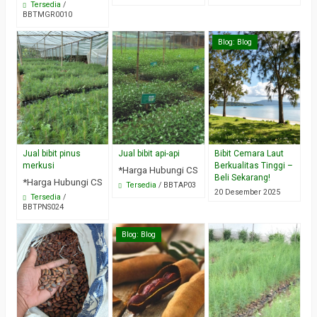
Tersedia
/
BBTMGR0010
Blog:
Blog
Jual bibit pinus
Jual bibit api-api
Bibit Cemara Laut
merkusi
Berkualitas Tinggi –
*Harga Hubungi CS
Beli Sekarang!
*Harga Hubungi CS
Tersedia
/ BBTAP03
20 Desember 2025
Tersedia
/
BBTPNS024
Blog:
Blog