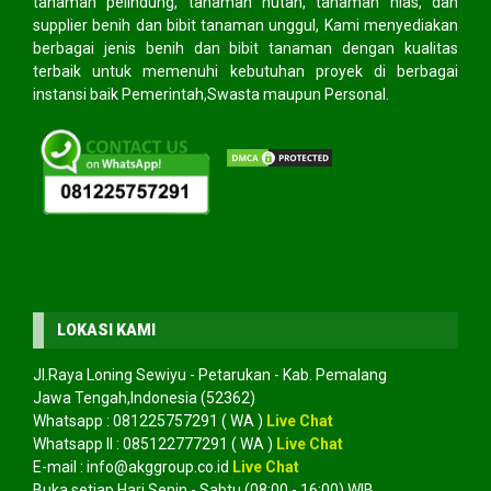
tanaman pelindung, tanaman hutan, tanaman hias, dan
supplier benih dan bibit tanaman unggul, Kami menyediakan
berbagai jenis benih dan bibit tanaman dengan kualitas
terbaik untuk memenuhi kebutuhan proyek di berbagai
instansi baik Pemerintah,Swasta maupun Personal.
LOKASI KAMI
Jl.Raya Loning Sewiyu - Petarukan - Kab. Pemalang
Jawa Tengah,Indonesia (52362)
Whatsapp :
081225757291
( WA )
Live Chat
Whatsapp II :
085122777291
( WA )
Live Chat
E-mail :
info@akggroup.co.id
Live Chat
Buka setiap Hari Senin - Sabtu (08:00 - 16:00) WIB