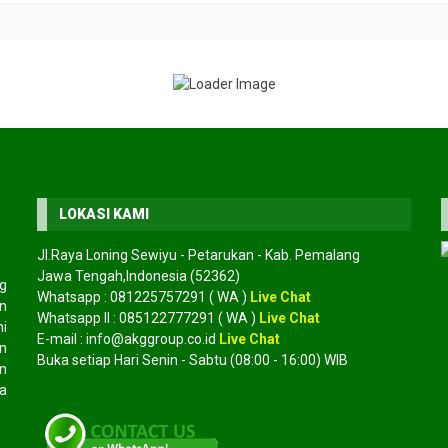
LOKASI KAMI
Jl.Raya Loning Sewiyu - Petarukan - Kab. Pemalang
Jawa Tengah,Indonesia (52362)
g
Whatsapp :
081225757291
( WA )
Live Chat
an
Whatsapp II :
085122777291
( WA )
Live Chat
mi
E-mail :
info@akggroup.co.id
Live Chat
etapang laut
Jual biji suren
Jual bibit t
n
*Harga Hubungi CS
*Harga Hubungi CS
Buka setiap Hari Senin - Sabtu (08:00 - 16:00) WIB
n
Tersedia
Tersedia
a