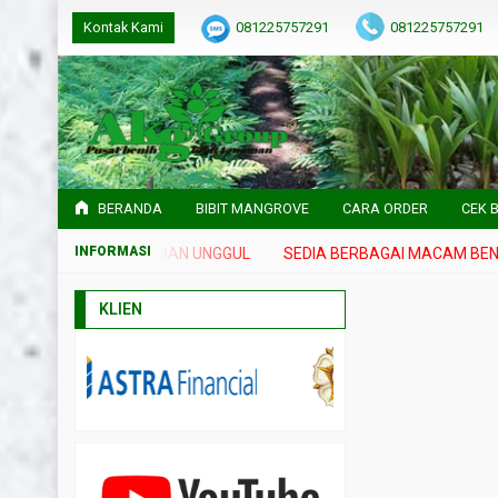
Kontak Kami
081225757291
081225757291
BERANDA
BIBIT MANGROVE
CARA ORDER
CEK B
IH DAN BIBIT TANAMAN UNGGUL
SEDIA BERBAGAI MACAM BENIH 
KLIEN