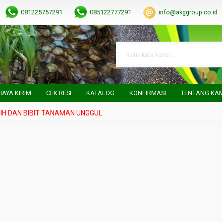
081225757291
085122777291
info@akggroup.co.id
IAYA KIRIM
CEK RESI
KATALOG
KONFIRMASI
TENTANG KA
DAN BIBIT TANAMAN UNGGUL