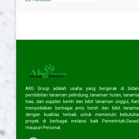
Biji Tanaman
Layanan
SOCIAL MEDIA
Facebook
facebook.com/akggroup/
Twitter
twitter.com/cv_akggroup
Instagram
instagram.com/akg_group
AKG Group adalah usaha yang bergerak di bidan
HOT ITEM!
pembibitan tanaman pelindung, tanaman hutan, tanam
hias, dan supplier benih dan bibit tanaman unggul, Ka
 lokal
Jual biji johar
Jual bibit k
menyediakan berbagai jenis benih dan bibit tanama
*Harga Hubungi CS
*Harga Hubungi CS
dengan kualitas terbaik untuk memenuhi kebutuha
Tersedia
Tersedia
proyek di berbagai instansi baik Pemerintah,Swast
maupun Personal.
TESTIMONIAL