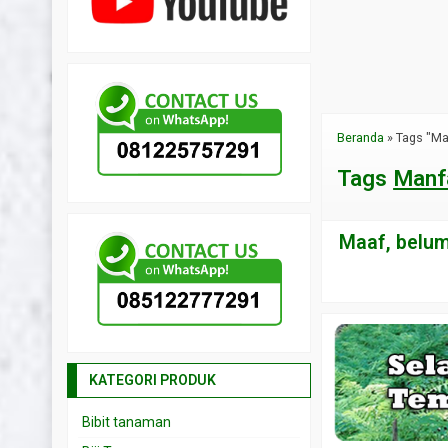
Beranda
»
Tags "Ma
Tags
Manfa
Maaf, belum 
KATEGORI PRODUK
Bibit tanaman