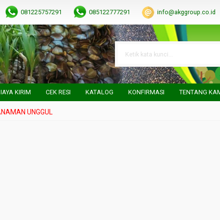
081225757291
085122777291
info@akggroup.co.id
IAYA KIRIM
CEK RESI
KATALOG
KONFIRMASI
TENTANG KA
AMAN UNGGUL