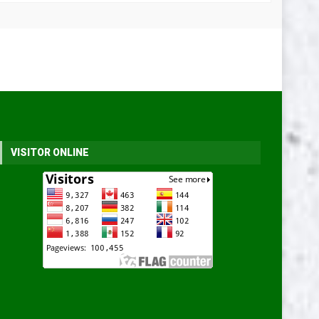
VISITOR ONLINE
Jual biji kaliandra merah
*Harga Hubungi CS
Tersedia