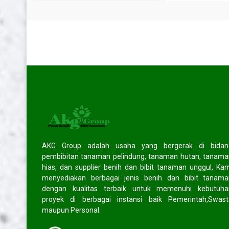
SOCIAL MEDIA
Facebook
facebook.com/akggroup/
Twitter
twitter.com/cv_akggroup
Instagram
instagram.com/akg_group
HOT ITEM!
Jual bibit pinus merkusi
Jual bibit cemara laut
AKG Group adalah usaha yang bergerak di bidan
*Harga Hubungi CS
*Harga Hubungi CS
pembibitan tanaman pelindung, tanaman hutan, tanam
Tersedia
/ BBTPNS024
Tersedia
hias, dan supplier benih dan bibit tanaman unggul, Ka
menyediakan berbagai jenis benih dan bibit tanama
dengan kualitas terbaik untuk memenuhi kebutuha
TESTIMONIAL
proyek di berbagai instansi baik Pemerintah,Swast
maupun Personal.
Pendapat mereka tentang kami?