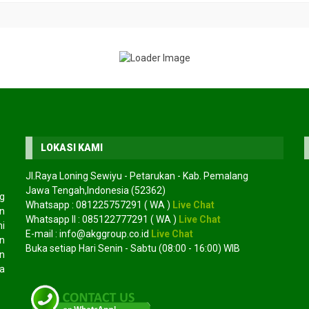
LOKASI KAMI
Jl.Raya Loning Sewiyu - Petarukan - Kab. Pemalang
Jawa Tengah,Indonesia (52362)
Jual biji cemara udang
Jual bibit mangrove
g
Whatsapp :
081225757291
( WA )
Live Chat
*Harga Hubungi CS
bakau
an
*Harga Hubungi CS
Whatsapp II :
085122777291
( WA )
Live Chat
Tersedia
mi
Tersedia
E-mail :
info@akggroup.co.id
Live Chat
n
Buka setiap Hari Senin - Sabtu (08:00 - 16:00) WIB
n
a