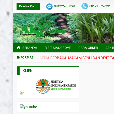
Kontak Kami
081225757291
081225757291
BERANDA
BIBIT MANGROVE
CARA ORDER
CEK B
TANAMAN UNGGUL
SEDIA BERBAGAI MACAM BENIH DAN BIBIT TAN
KLIEN