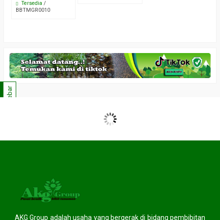
Tersedia
/
BBTMGR0010
Sidebar
AKG Group adalah usaha yang bergerak di bidang pembibitan