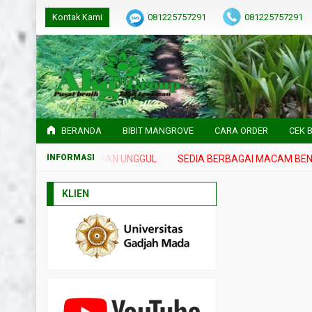
Kontak Kami
081225757291
081225757291
BERANDA
BIBIT MANGROVE
CARA ORDER
CEK B
IH DAN BIBIT TANAMAN UNGGUL
SEDIA BERBAGAI MACAM BENIH 
KLIEN