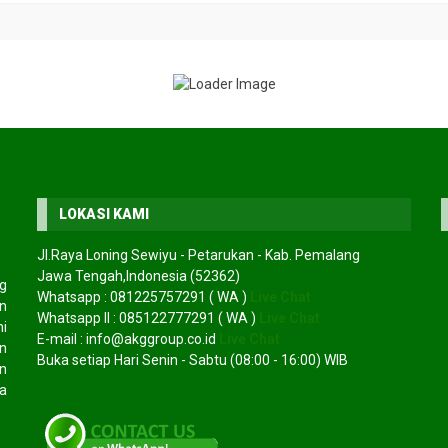
LOKASI KAMI
Jl.Raya Loning Sewiyu - Petarukan - Kab. Pemalang
Jawa Tengah,Indonesia (52362)
g
Whatsapp :
081225757291
( WA )
Live Chat
an
Whatsapp II :
085122777291
( WA )
Live Chat
mi
E-mail :
info@akggroup.co.id
Live Chat
emara laut
Jual bibit tabebuya
Jual bibit m
n
*Harga Hubungi CS
kuning
Buka setiap Hari Senin - Sabtu (08:00 - 16:00) WIB
n
*Harga Hubungi CS
Tersedia
a
Tersedia