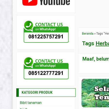
Beranda
»
Tags "He
Tags
Herba
Maaf, belum 
KATEGORI PRODUK
Bibit tanaman