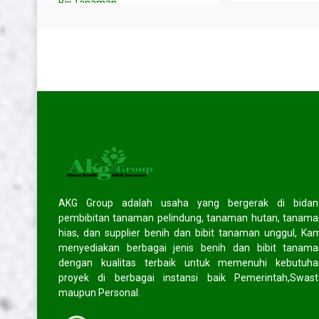
Biji Tanaman
Layanan
SOCIAL MEDIA
Facebook
facebook.com/akggroup/
Twitter
twitter.com/cv_akggroup
Instagram
instagram.com/akg_group
AKG Group adalah usaha yang bergerak di bidan
HOT ITEM!
pembibitan tanaman pelindung, tanaman hutan, tanam
hias, dan supplier benih dan bibit tanaman unggul, Ka
lai
Jual biji mb lokal
Jual bibit c
menyediakan berbagai jenis benih dan bibit tanama
*Harga Hubungi CS
*Harga Hubungi CS
dengan kualitas terbaik untuk memenuhi kebutuha
Tersedia
Tersedia
proyek di berbagai instansi baik Pemerintah,Swast
maupun Personal.
TESTIMONIAL