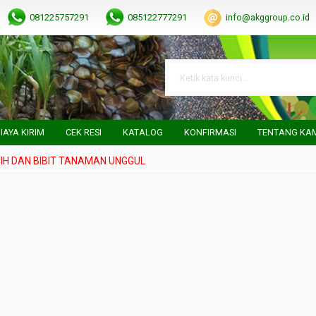
081225757291
085122777291
info@akggroup.co.id
IAYA KIRIM
CEK RESI
KATALOG
KONFIRMASI
TENTANG KA
DAN BIBIT TANAMAN UNGGUL